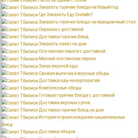
который собирает всех за одним столом
Заказать горячие блюда на Новый год
Где Заказать Еду Онлайн?
Заказать горячее блюдо на праздничный стол
Окрошка с доставкой
Доставка горячих блюд
Заказать салат на дом
Осетинские пироги с доставкой
Мясные осетинские пироги
Заказ вкусной еды
Свежая выпечка и вкусные обеды
Доставка еды на корпоратив
Комплексные обеды
Готовые горячие блюда c доставкой
Доставка вкусных супов
Доставка горячих блюд на дом
История и происхождение национальных
блюд
Доставка обедов