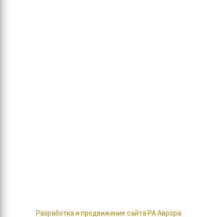
2020
- 2026 Кафе-пекарня «Хлеб из Тандыра»
ИНН 253603657600, ОГРН 325253600066429
Доставка выпечки и горячих обедов
Меню
Хлеб и лепёшки
Гарниры
Сладкая выпечка
Салаты
Пироги
Напитки, чай,
Сдобная выпечка
кофе
Завтраки
Соусы и добавки
Супы
Сэндвич на
Горячие блюда
круассане
Разработка и продвижение сайта
РА Аврора