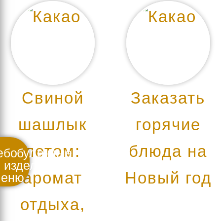
Свиной
Заказать
шашлык
горячие
летом:
блюда на
аромат
Новый год
еню
отдыха,